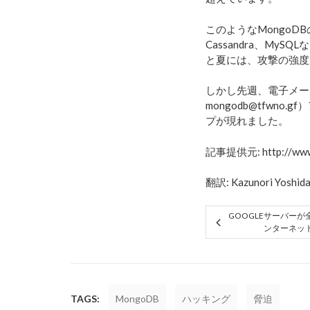
このようなMongoDBの攻
Cassandra、M
と夏には、攻撃の強度
しかし先週、電子メール（cru3
mongodb@tfwn
プが現れました。
記事提供元: http://www.s
翻訳: Kazunori Yoshid
GOOGLEサーバー
ンターネッ
TAGS:
MongoDB
ハッキング
脅迫