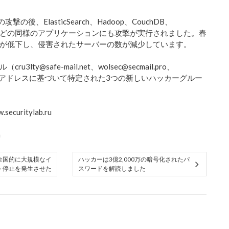
撃の後、ElasticSearch、Hadoop、CouchDB、
ySQLなどの同様のアプリケーションにも攻撃が実行されました。春
が低下し、侵害されたサーバーの数が減少しています。
lty@safe-mail.net、wolsec@secmail.pro、
o.gf）アドレスに基づいて特定された3つの新しいハッカーグルー
ecuritylab.ru
a
が全国的に大規模なイ
ハッカーは3億2,000万の暗号化されたパ
ト停止を発生させた
スワードを解読しました