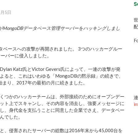
S
9月5日
がMongoDBデータベース管理サーバーをハッキングしまし
Fo
ータベースへの攻撃が再開されました。 3つのハッカーグルー
のサーバーに侵入しました。
an Katz氏とVictor Gevers氏によって、一連の攻撃が発
よると、これはいわゆる「MongoDBの黙示録」の続きで、
ら始まり、2017年の最初の月に続きました。
くつかのハッカーチームは、外部接続のためにオープンデー
連
ット上でスキャンし、その内容を消去し、強要メッセージに
in
し、身代金を支払うことに同意した企業でさえ、データベー
んでした。
と、侵害されたサーバーの総数は2016年末から45,000台を