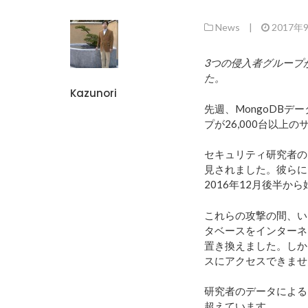
News
|
2017年
3つの侵入者グループ
た。
Kazunori
先週、MongoDBデ
プが26,000台以上
セキュリティ研究者のDyl
見されました。彼らに
2016年12月後半か
これらの攻撃の間、い
タベースをインターネ
置き換えました。しか
スにアクセスできませ
研究者の
データ
による
超えています。