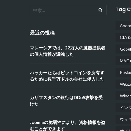
Tag C
Andro
最近の投稿
CIA
(3
マレーシアでは、22万人の臓器提供者
Googl
の個人情報が漏洩した
MAC
(
ハッカーたちはビットコインを所有す
Rosko
るために数千万ドルの会社に侵入した
WikiL
Wind
カザフスタンの銀行はDDoS攻撃を受
けた
イン
ウィ
Joomlaの脆弱性により、資格情報を盗
むことができます
サイ