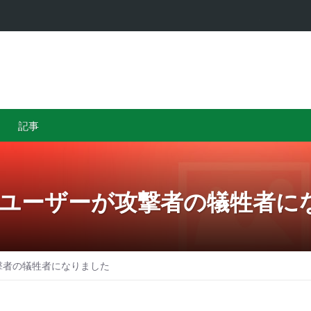
…
カザフスタ
記事
oDBユーザーが攻撃者の犠牲者
が攻撃者の犠牲者になりました