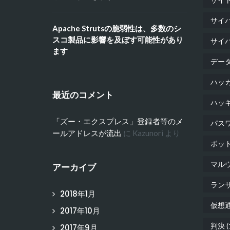
サイ
Apache Strutsの脆弱性は、多数のシ
スコ製品に影響を及ぼす可能性があり
サイ
ます
デー
ハッ
最近のコメント
ハッ
「ズー・エクスプレス」登録者等のメ
パス
ールアドレスが流出
に
Kazunori
より
ボッ
マル
アーカイブ
ラン
2018年1月
仮想
2017年10月
判決
(
2017年9月