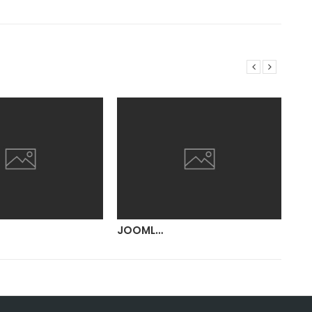
JOOML…
AP