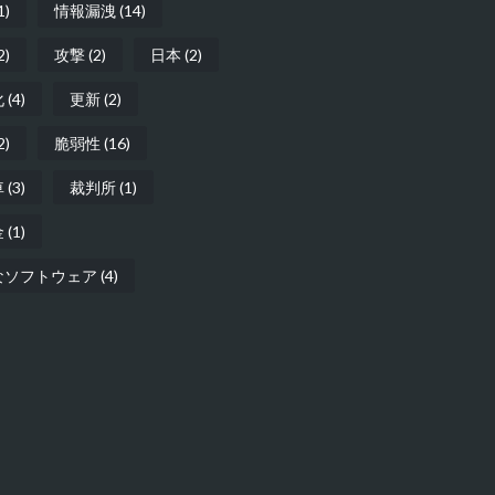
1)
情報漏洩
(14)
2)
攻撃
(2)
日本
(2)
化
(4)
更新
(2)
2)
脆弱性
(16)
車
(3)
裁判所
(1)
金
(1)
なソフトウェア
(4)