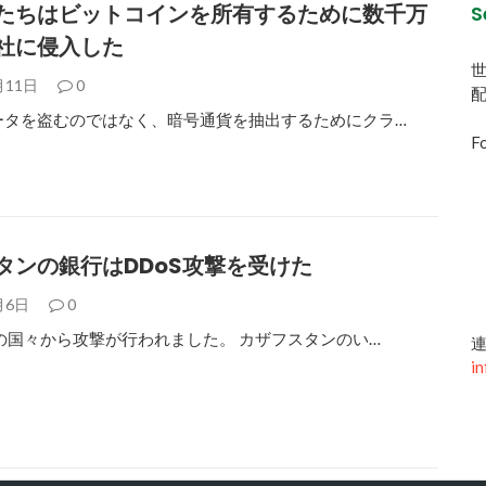
たちはビットコインを所有するために数千万
S
社に侵入した
月11日
0
ータを盗むのではなく、暗号通貨を抽出するためにクラ…
Fo
タンの銀行はDDoS攻撃を受けた
月6日
0
の国々から攻撃が行われました。 カザフスタンのい…
連
in