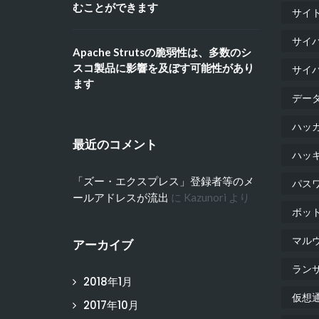
むことができます
サイ
サイ
Apache Strutsの脆弱性は、多数のシ
スコ製品に影響を及ぼす可能性があり
サイ
ます
デー
ハッ
最近のコメント
ハッ
「ズー・エクスプレス」登録者等のメ
パス
ールアドレスが流出
に
Kazunori
より
ボッ
マル
アーカイブ
ラン
2018年1月
仮想
2017年10月