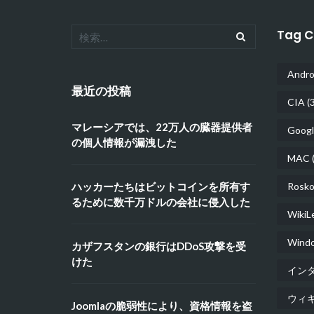
Tag C
Andro
最近の投稿
CIA
(3
マレーシアでは、22万人の臓器提供者
Googl
の個人情報が漏洩した
MAC
(
ハッカーたちはビットコインを所有す
Rosko
るために数千万ドルの会社に侵入した
WikiL
Wind
カザフスタンの銀行はDDoS攻撃を受
けた
イン
ウィ
Joomlaの脆弱性により、資格情報を盗