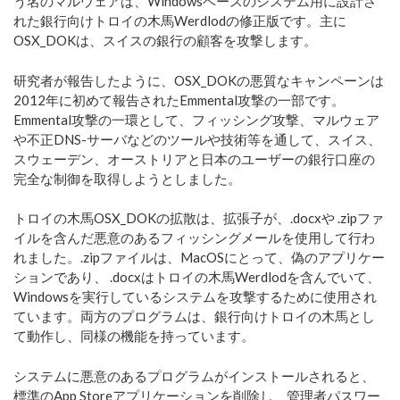
う名のマルウェアは、Windowsベースのシステム用に設計さ
れた銀行向けトロイの木馬Werdlodの修正版です。主に
OSX_DOKは、スイスの銀行の顧客を攻撃します。
研究者が報告したように、OSX_DOKの悪質なキャンペーンは
2012年に初めて報告されたEmmental攻撃の一部です。
Emmental攻撃の一環として、フィッシング攻撃、マルウェア
や不正DNS-サーバなどのツールや技術等を通して、スイス、
スウェーデン、オーストリアと日本のユーザーの銀行口座の
完全な制御を取得しようとしました。
トロイの木馬OSX_DOKの拡散は、拡張子が、.docxや .zipファ
イルを含んだ悪意のあるフィッシングメールを使用して行わ
れました。.zipファイルは、MacOSにとって、偽のアプリケー
ションであり、 .docxはトロイの木馬Werdlodを含んでいて、
Windowsを実行しているシステムを攻撃するために使用され
ています。両方のプログラムは、銀行向けトロイの木馬とし
て動作し、同様の機能を持っています。
システムに悪意のあるプログラムがインストールされると、
標準のApp Storeアプリケーションを削除し、管理者パスワー