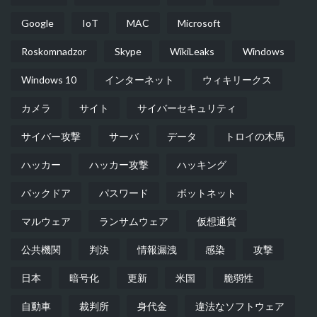
Google
IoT
MAC
Microsoft
Roskomnadzor
Skype
WikiLeaks
Windows
Windows 10
インターネット
ウィキリークス
カメラ
サイト
サイバーセキュリティ
サイバー攻撃
サーバ
データ
トロイの木馬
ハッカー
ハッカー攻撃
ハッキング
バックドア
パスワード
ボットネット
マルウェア
ランサムウェア
仮想通貨
公共機関
判決
情報漏洩
感染
攻撃
日本
暗号化
更新
米国
脆弱性
自動車
裁判所
身代金
違法なソフトウェア