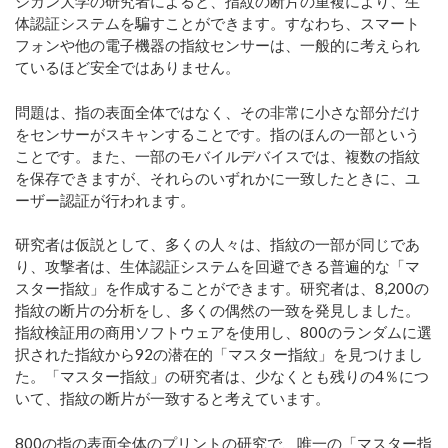
シガン大学の研究者によると、指紋の断片の重複により、生
体認証システムを騙すことができます。すなわち、スマート
フォンや他の電子機器の指紋センサーは、一般的に考えられ
ているほど安全ではありません。
問題は、指の表面全体ではなく、その非常に小さな部分だけ
をセンサーがスキャンすることです。指のほんの一部という
ことです。また、一部のモバイルデバイスでは、複数の指紋
を保存できますが、それらのいずれかに一致したときに、ユ
ーザー認証が行われます。
研究者は仮説として、多くの人々は、指紋の一部が同じであ
り、攻撃者は、生体認証システムを回避できる普遍的な「マ
スター指紋」を作成することができます。研究者は、8,200の
指紋の断片の分析をし、多くの偶然の一致を発見しました。
指紋検証用の商用ソフトウェアを使用し、800のランダムに選
択された指紋から92の潜在的「マスター指紋」を見つけまし
た。「マスター指紋」の研究者は、少なくとも残りの4％につ
いて、指紋の断片が一致すると考えています。
800の指の表面全体のプリントの研究で、唯一の「マスター指