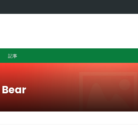
…
カザフスタ
記事
 Bear