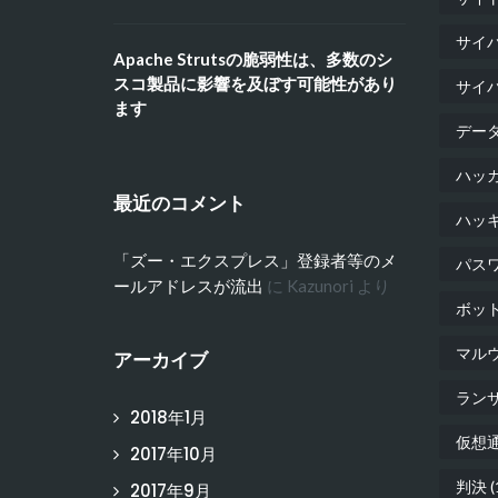
サイ
Apache Strutsの脆弱性は、多数のシ
スコ製品に影響を及ぼす可能性があり
サイ
ます
デー
ハッ
最近のコメント
ハッ
「ズー・エクスプレス」登録者等のメ
パス
ールアドレスが流出
に
Kazunori
より
ボッ
マル
アーカイブ
ラン
2018年1月
仮想
2017年10月
判決
(
2017年9月