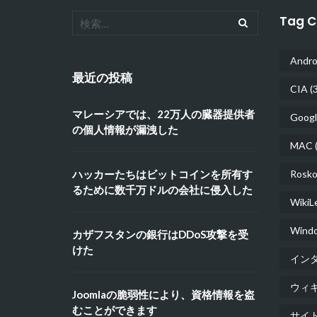
Tag C
Andro
最近の投稿
CIA
(3
マレーシアでは、22万人の臓器提供者
Googl
の個人情報が漏洩した
MAC
(
ハッカーたちはビットコインを所有す
Rosko
るために数千万ドルの会社に侵入した
WikiL
Wind
カザフスタンの銀行はDDoS攻撃を受
けた
イン
ウィ
Joomlaの脆弱性により、資格情報を盗
むことができます
サイ