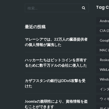
Tag C
Andro
最近の投稿
CIA
(3
マレーシアでは、22万人の臓器提供者
Googl
の個人情報が漏洩した
MAC
(
ハッカーたちはビットコインを所有す
Rosko
るために数千万ドルの会社に侵入した
WikiL
Wind
カザフスタンの銀行はDDoS攻撃を受
けた
イン
ウィ
Joomlaの脆弱性により、資格情報を盗
むことができます
サイ