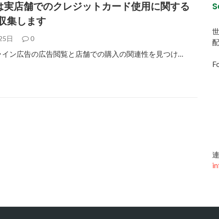
leは実店舗でのクレジットカード使用に関する
S
収集します
25日
0
ライン広告の広告閲覧と店舗での購入の関連性を見つけ…
Fo
連
in