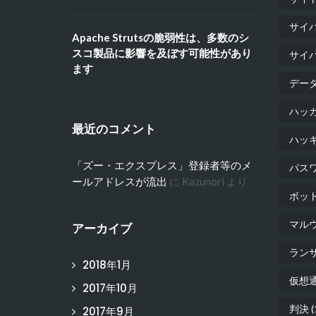
サイ
Apache Strutsの脆弱性は、多数のシ
スコ製品に影響を及ぼす可能性があり
サイ
ます
デー
ハッ
最近のコメント
ハッ
「ズー・エクスプレス」登録者等のメ
パス
ールアドレスが流出
に
Kazunori
より
ボッ
マル
アーカイブ
ラン
2018年1月
仮想
2017年10月
判決
(
2017年9月